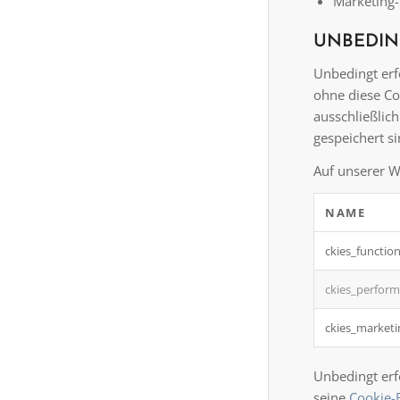
Marketing-
UNBEDIN
Unbedingt erf
ohne diese Co
ausschließlic
gespeichert s
Auf unserer W
NAME
ckies_function
ckies_perfor
ckies_marketi
Unbedingt erfo
seine
Cookie-