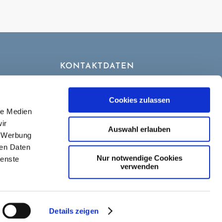
KONTAKTDATEN
Tel. 0 88 06 – 95 81 63
Fax 0 88 06 – 95 81 64
Cookies zulassen
Mobil 0179 – 697 56 59
le Medien
okie-
info@ammersee-anwalt.de
ir
Auswahl erlauben
, Werbung
ren Daten
Nur notwendige Cookies
ienste
verwenden
Details zeigen