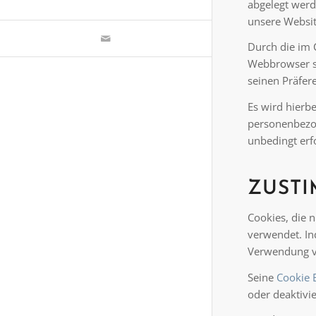
abgelegt werd
unsere Website
Durch die im 
Webbrowser se
seinen Präfer
Es wird hierb
personenbezog
unbedingt erf
ZUST
Cookies, die n
verwendet. In
Verwendung vo
Seine
Cookie 
oder deaktivie