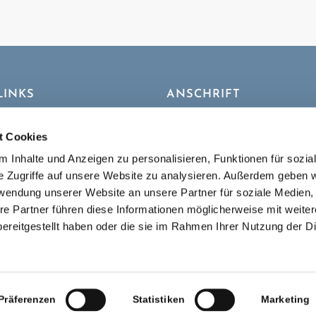
LINKS
ANSCHRIFT
.de
Bahnhofstraße 32
86919 Utting am Ammersee
t Cookies
 Inhalte und Anzeigen zu personalisieren, Funktionen für sozia
Impressum
|
Datenschutz
|
Co
e Zugriffe auf unsere Website zu analysieren. Außerdem geben w
Richtlinie
rwendung unserer Website an unsere Partner für soziale Medien
re Partner führen diese Informationen möglicherweise mit weite
ereitgestellt haben oder die sie im Rahmen Ihrer Nutzung der D
Präferenzen
Statistiken
Marketing
ltskanzlei Ralf Wiesner