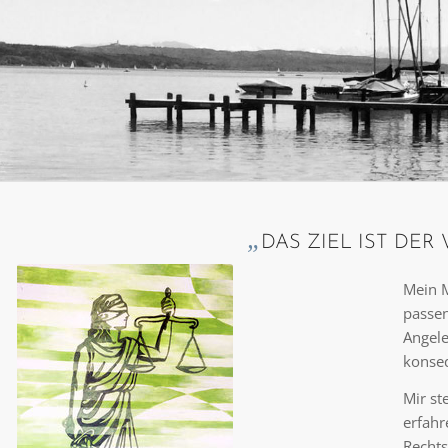
„
DAS ZIEL IST DER
Mein M
passen
Angele
konseq
Mir st
erfahr
Rechts