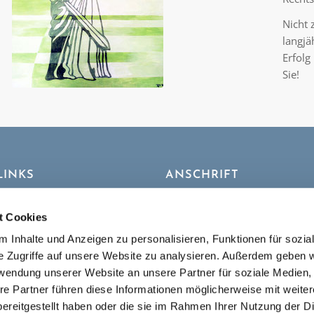
Nicht 
langjä
Erfolg
Sie!
LINKS
ANSCHRIFT
.de
Bahnhofstraße 32
86919 Utting am Ammersee
t Cookies
 Inhalte und Anzeigen zu personalisieren, Funktionen für sozia
Impressum
|
Datenschutz
|
Co
e Zugriffe auf unsere Website zu analysieren. Außerdem geben w
Richtlinie
rwendung unserer Website an unsere Partner für soziale Medien
re Partner führen diese Informationen möglicherweise mit weite
ereitgestellt haben oder die sie im Rahmen Ihrer Nutzung der D