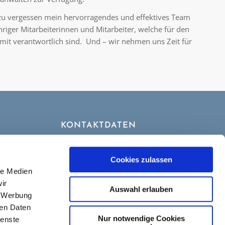
zu vergessen mein hervorragendes und effektives Team
hriger Mitarbeiterinnen und Mitarbeiter, welche für den
 mit verantwortlich sind. Und – wir nehmen uns Zeit für
KONTAKTDATEN
Tel. 0 88 06 – 95 81 63
Fax 0 88 06 – 95 81 64
Cookies zulassen
Mobil 0179 – 697 56 59
le Medien
okie-
info@ammersee-anwalt.de
ir
Auswahl erlauben
, Werbung
ren Daten
Nur notwendige Cookies
ienste