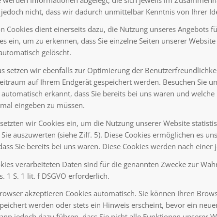
jedoch nicht, dass wir dadurch unmittelbar Kenntnis von Ihrer Ide
on Cookies dient einerseits dazu, die Nutzung unseres Angebots f
es ein, um zu erkennen, dass Sie einzelne Seiten unserer Websit
 automatisch gelöscht.
s setzen wir ebenfalls zur Optimierung der Benutzerfreundlichke
Zeitraum auf Ihrem Endgerät gespeichert werden. Besuchen Sie un
automatisch erkannt, dass Sie bereits bei uns waren und welche 
nmal eingeben zu müssen.
etzten wir Cookies ein, um die Nutzung unserer Website statist
 Sie auszuwerten (siehe Ziff. 5). Diese Cookies ermöglichen es u
ass Sie bereits bei uns waren. Diese Cookies werden nach einer j
kies verarbeiteten Daten sind für die genannten Zwecke zur Wahr
. 1 S. 1 lit. f DSGVO erforderlich.
rowser akzeptieren Cookies automatisch. Sie können Ihren Browse
eichert werden oder stets ein Hinweis erscheint, bevor ein neuer
ann jedoch dazu führen, dass Sie nicht alle Funktionen unserer 