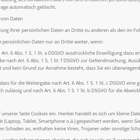
rage automatisch gelöscht.
 von Daten
lung Ihrer persönlichen Daten an Dritte zu anderen als den im Fo
e persönlichen Daten nur an Dritte weiter, wenn:
h Art. 6 Abs. 1 S. 1 lit. a DSGVO ausdrückliche Einwilligung dazu er
abe nach Art. 6 Abs. 1 S. 1 lit. f DSGVO zur Geltendmachung, Au
ist und kein Grund zur Annahme besteht, dass Sie ein überwiegend
, dass für die Weitergabe nach Art. 6 Abs. 1 S. 1 lit. c DSGVO eine 
ich zulässig und nach Art. 6 Abs. 1 S. 1 lit. b DSGVO für die Abwic
 unserer Seite Cookies ein. Hierbei handelt es sich um kleine Date
t (Laptop, Tablet, Smartphone o.ä.) gespeichert werden, wenn Sie
en Schaden an, enthalten keine Viren, Trojaner oder sonstige Sch
 werden Informationen abgelegt, die sich jeweils im Zusammenha