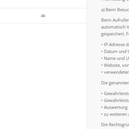
a) Beim Besuc
Beim Aufrufe
automatisch I
gespeichert. 
• IP-Adresse 
• Datum und U
• Name und UR
• Website, von
• verwendeter
Die genannten
• Gewährleist
• Gewährleist
• Auswertung 
• zu weiteren
Die Rechtsgrun