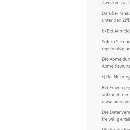
Zwecken zur D
Darüber hinau
unter den Ziff
b) Bei Anmeld
Sofern Sie nac
regelmäßig un
Die Abmeldung
Abmeldewunsc
c) Bei Nutzun
Bei Fragen jeg
aufzunehmen. 
diese beantwo
Die Datenvera
freiwillig erte
Die für die B