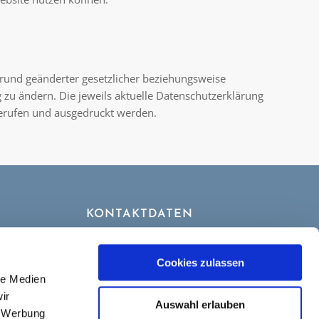
rund geänderter gesetzlicher beziehungsweise
zu ändern. Die jeweils aktuelle Datenschutzerklärung
erufen und ausgedruckt werden.
KONTAKTDATEN
Tel. 0 88 06 – 95 81 63
Fax 0 88 06 – 95 81 64
Cookies zulassen
Mobil 0179 – 697 56 59
le Medien
okie-
info@ammersee-anwalt.de
ir
Auswahl erlauben
, Werbung