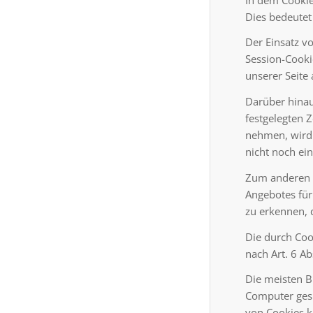
Dies bedeutet 
Der Einsatz v
Session-Cooki
unserer Seite
Darüber hinau
festgelegten 
nehmen, wird 
nicht noch ei
Zum anderen s
Angebotes für
zu erkennen, d
Die durch Coo
nach Art. 6 Abs
Die meisten B
Computer gesp
von Cookies k